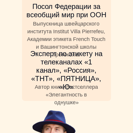
Посол Федерации за
всеобщий мир при ООН
Выпускница швейцарского
института Institut Villa Pierrefeu,
Академии этикета French Touch
и Вашингтонской школы
Эксперт по этикету на
протокола.
телеканалах «1
канал», «Россия»,
«ТНТ», «ПЯТНИЦА»,
«Ю»
Автор книги-бестселлера
«Элегантность в
однушке»