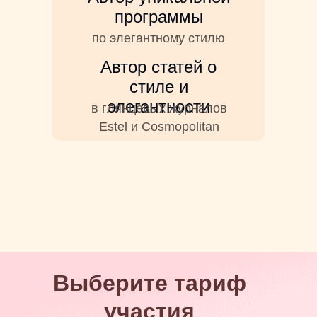
программы
по элегантному стилю
Автор статей о
стиле и
элегантности
в глянцевых журналов
Estel и Cosmopolitan
Выберите тариф
участия