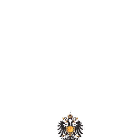
Старт:
июнь 2022
Длительность:
6 месяцев
Формат:
онлайн/оффлайн
КУРС
ЭЛЕГАНТНОСТИ
И ЭТИКЕТА
Станьте элегантной и уверенной
Программа
женщиной, найдите свое
предназначение и улучшите отношение
с собой и окружающими